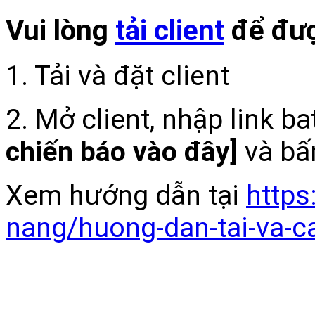
Vui lòng
tải client
để đượ
1. Tải và đặt client
2. Mở client, nhập link b
chiến báo vào đây]
và bấ
Xem hướng dẫn tại
https
nang/huong-dan-tai-va-c