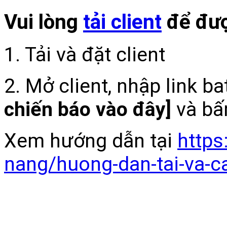
Vui lòng
tải client
để đượ
1. Tải và đặt client
2. Mở client, nhập link b
chiến báo vào đây]
và bấ
Xem hướng dẫn tại
https
nang/huong-dan-tai-va-c