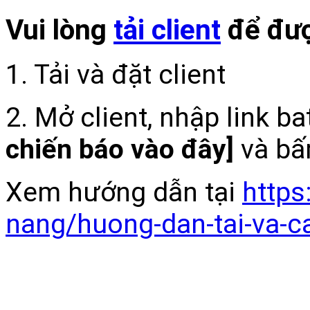
Vui lòng
tải client
để đượ
1. Tải và đặt client
2. Mở client, nhập link b
chiến báo vào đây]
và bấ
Xem hướng dẫn tại
https
nang/huong-dan-tai-va-c