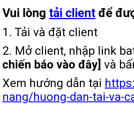
Vui lòng
tải client
để đượ
1. Tải và đặt client
2. Mở client, nhập link b
chiến báo vào đây]
và bấ
Xem hướng dẫn tại
https
nang/huong-dan-tai-va-c