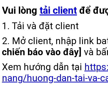
Vui lòng
tải client
để đượ
1. Tải và đặt client
2. Mở client, nhập link b
chiến báo vào đây]
và bấ
Xem hướng dẫn tại
https
nang/huong-dan-tai-va-c