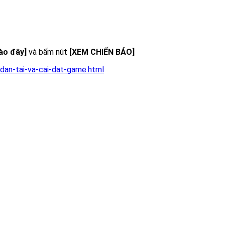
vào đây]
và bấm nút
[XEM CHIẾN BÁO]
dan-tai-va-cai-dat-game.html