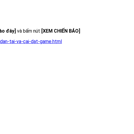
vào đây]
và bấm nút
[XEM CHIẾN BÁO]
dan-tai-va-cai-dat-game.html