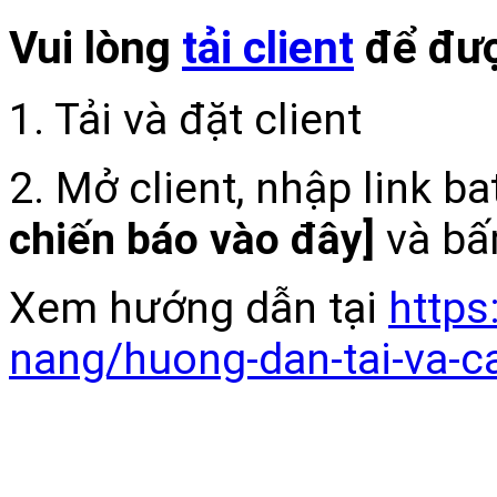
Vui lòng
tải client
để đượ
1. Tải và đặt client
2. Mở client, nhập link b
chiến báo vào đây]
và bấ
Xem hướng dẫn tại
https
nang/huong-dan-tai-va-c