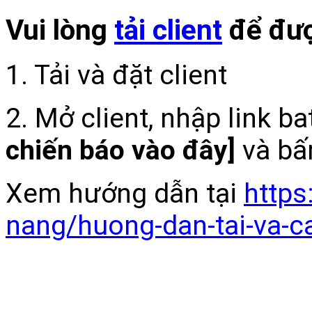
Vui lòng
tải client
để đượ
1. Tải và đặt client
2. Mở client, nhập link b
chiến báo vào đây]
và bấ
Xem hướng dẫn tại
https
nang/huong-dan-tai-va-c