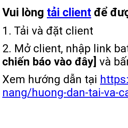
Vui lòng
tải client
để đượ
1. Tải và đặt client
2. Mở client, nhập link b
chiến báo vào đây]
và bấ
Xem hướng dẫn tại
https
nang/huong-dan-tai-va-c