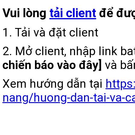
Vui lòng
tải client
để đượ
1. Tải và đặt client
2. Mở client, nhập link b
chiến báo vào đây]
và bấ
Xem hướng dẫn tại
https
nang/huong-dan-tai-va-c