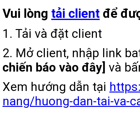
Vui lòng
tải client
để đượ
1. Tải và đặt client
2. Mở client, nhập link b
chiến báo vào đây]
và bấ
Xem hướng dẫn tại
https
nang/huong-dan-tai-va-c