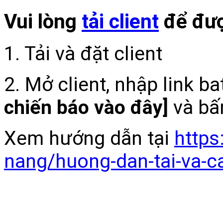
Vui lòng
tải client
để đượ
1. Tải và đặt client
2. Mở client, nhập link b
chiến báo vào đây]
và bấ
Xem hướng dẫn tại
https
nang/huong-dan-tai-va-c